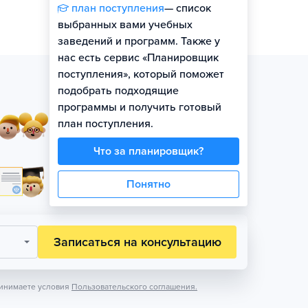
план поступления
— список
выбранных вами учебных
заведений и программ. Также у
нас есть сервис «Планировщик
поступления», который поможет
подобрать подходящие
программы и получить готовый
Занятия в небольших
план поступления.
группах по уровню
Что за планировщик?
Официальная гарантия
Понятно
поступления на бюджет
Записаться на консультацию
инимаете условия
Пользовательского соглашения.