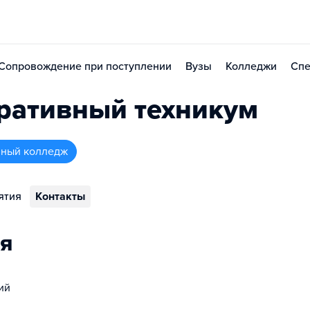
Сопровождение при поступлении
Вузы
Колледжи
Спе
ративный техникум
нный колледж
ятия
Контакты
я
ий