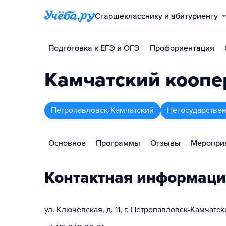
Старшекласснику и абитуриенту
Подготовка к ЕГЭ и ОГЭ
Профориентация
Камчатский коопе
Петропавловск-Камчатский
Негосударстве
Основное
Программы
Отзывы
Меропри
Контактная информаци
ул. Ключевская, д. 11, г. Петропавловск-Камчатск