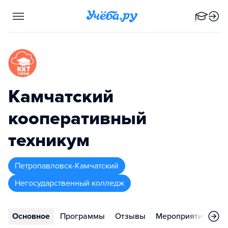
Камчатский
кооперативный
техникум
Петропавловск-Камчатский
Негосударственный колледж
Основное
Программы
Отзывы
Мероприятия
Ко