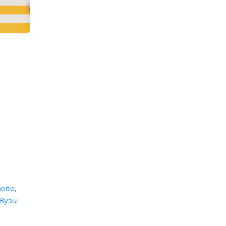
рово
,
Вузы