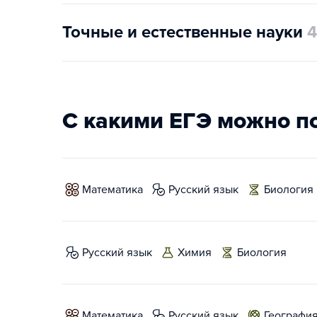
Точные и естественные науки
4
С какими ЕГЭ можно п
математика
русский язык
биология
русский язык
химия
биология
математика
русский язык
географи