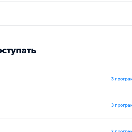
оступать
3 прогр
3 прогр
я
2 прогр