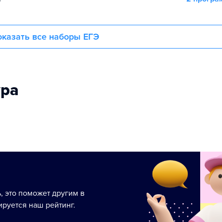
казать все наборы ЕГЭ
ура
ь, это поможет другим в
руется наш рейтинг.