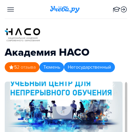
Академия НАСО
5
2
отзыва
Тюмень
Негосударственный