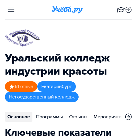
Уральский колледж
индустрии красоты
5
1
отзыв
Екатеринбург
Негосударственный колледж
Основное
Программы
Отзывы
Мероприятия
Ко
Ключевые показатели