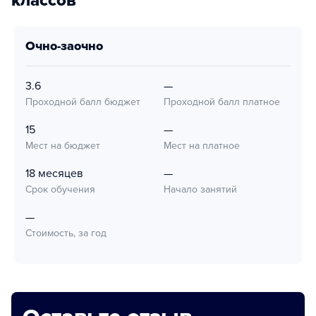
классов
очно-заочно
3.6
—
Проходной балл бюджет
Проходной балл платное
15
—
Мест на бюджет
Мест на платное
18 месяцев
—
Срок обучения
Начало занятий
—
Стоимость, за год