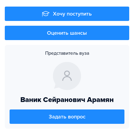
Хочу поступить
Оценить шансы
Представитель вуза
Ваник Сейранович Арамян
Задать вопрос