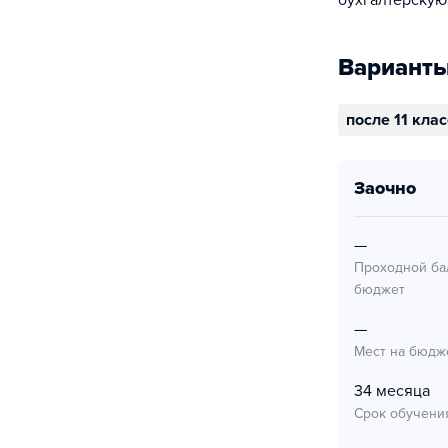
бухгалтерскую
Варианты
после 11 кла
заочно
—
Проходной ба
бюджет
—
Мест на бюдж
34 месяца
Срок обучени