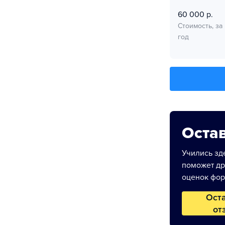
60 000 р.
Стоимость, за
год
Остав
Учились зде
поможет др
оценок фор
Ост
от