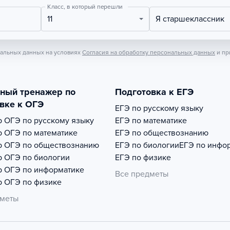
Класс, в который перешли
11
Я старшеклассник
нальных данных на условиях
Согласия на обработку персональных данных
и пр
тный тренажер по
Подготовка к ЕГЭ
вке к ОГЭ
ЕГЭ по русскому языку
р
ОГЭ по русскому языку
ЕГЭ по математике
р
ОГЭ по математике
ЕГЭ по обществознанию
р
ОГЭ по обществознанию
ЕГЭ по биологии
ЕГЭ по инфо
р
ОГЭ по биологии
ЕГЭ по физике
р
ОГЭ по информатике
Все предметы
р
ОГЭ по физике
дметы