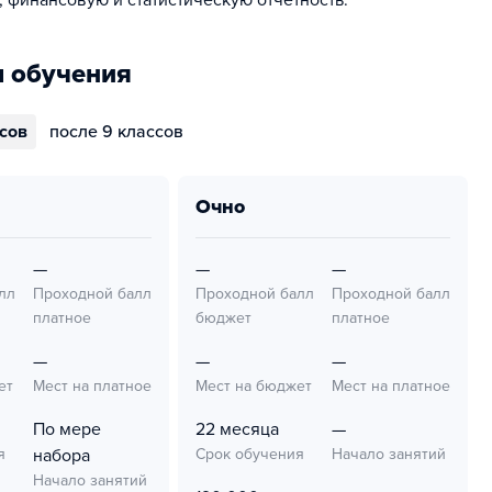
, финансовую и статистическую отчетность.
 обучения
ссов
после 9 классов
очно
—
—
—
лл
Проходной балл
Проходной балл
Проходной балл
платное
бюджет
платное
—
—
—
ет
Мест на платное
Мест на бюджет
Мест на платное
По мере
22 месяца
—
я
набора
Срок обучения
Начало занятий
Начало занятий