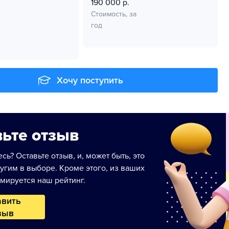
190 000 р.
Стоимость, за
год
Хочу поступить
ьте отзыв
сь? Оставьте отзыв, и, может быть, это
угим в выборе. Кроме этого, из ваших
мируется наш рейтинг.
авить
зыв