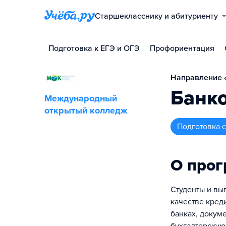
Старшекласснику и абитуриенту
Подготовка к ЕГЭ и ОГЭ
Профориентация
Направление «
Банко
Международный
открытый колледж
подготовка
О про
Студенты и вы
качестве кред
банках, докум