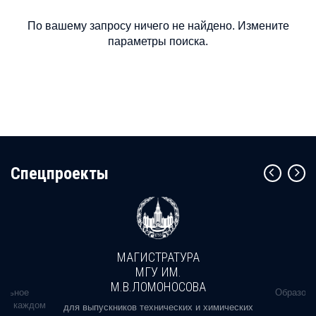
По вашему запросу ничего не найдено. Измените
параметры поиска.
Cпецпроекты
МАГИСТРАТУРА
МГУ ИМ.
М.В.ЛОМОНОСОВА
альное
Образова
ь в каждом
для выпускников технических и химических