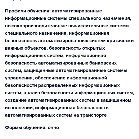
Профили обучения: автоматизированные
информационные системы специального назначения,
высокопроизводительные вычислительные системы
специального назначения, информационная
безопасность автоматизированных систем критически
важных объектов, безопасность открытых
информационных систем, информационная
безопасность автоматизированных банковских
систем, защищенные автоматизированные системы
управления, обеспечение информационной
безопасности распределенных информационных
систем, анализ безопасности информационных систем,
создание автоматизированных систем в защищенном
исполнении, информационная безопасность
автоматизированных систем на транспорте
Формы обучения: очно