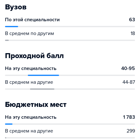
Вузов
По этой специальности
63
В среднем по другим
18
Проходной балл
На эту специальность
40-95
В среднем на другие
44-87
Бюджетных мест
На эту специальность
1 783
В среднем на другие
299