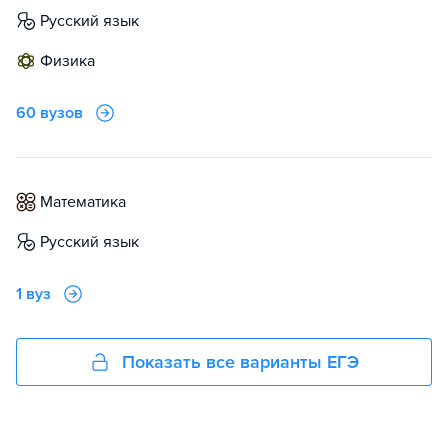
русский язык
физика
60 вузов
математика
русский язык
1 вуз
Показать все варианты ЕГЭ