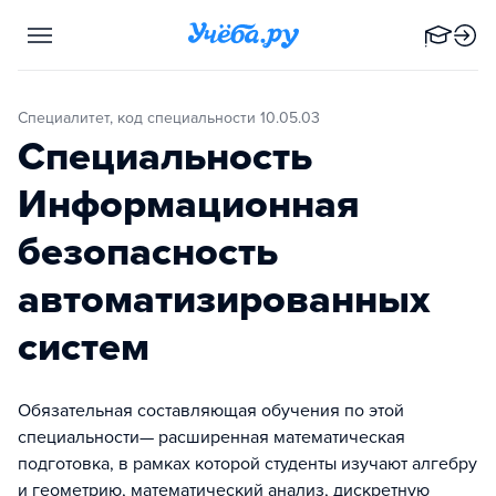
Специалитет, код специальности 10.05.03
Специальность
Информационная
безопасность
автоматизированных
систем
Обязательная составляющая обучения по этой
специальности— расширенная математическая
подготовка, в рамках которой студенты изучают алгебру
и геометрию, математический анализ, дискретную