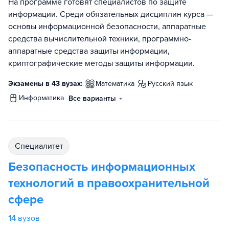
На программе готовят специалистов по защите
информации. Среди обязательных дисциплин курса —
основы информационной безопасности, аппаратные
средства вычислительной техники, программно-
аппаратные средства защиты информации,
криптографические методы защиты информации.
Экзамены в 43 вузах:
математика
русский язык
информатика
Все варианты
специалитет
Безопасность информационных
технологий в правоохранительной
сфере
14
вузов