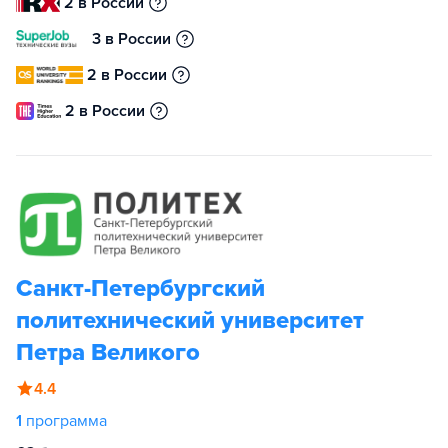
2 в России
3 в России
2 в России
2 в России
Санкт-Петербургский
политехнический университет
Петра Великого
4.4
1
программа