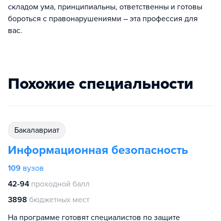
складом ума, принципиальны, ответственны и готовы
бороться с правонарушениями – эта профессия для
вас.
Похожие специальности
бакалавриат
Информационная безопасность
109
вузов
42-94
проходной балл
3898
бюджетных мест
На программе готовят специалистов по защите