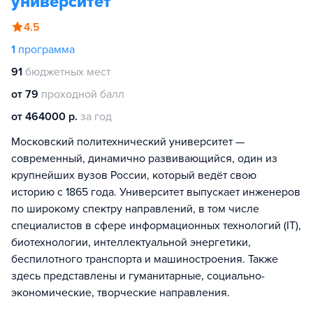
университет
4.5
1
программа
91
бюджетных мест
от 79
проходной балл
от 464000 р.
за год
Московский политехнический университет —
современный, динамично развивающийся, один из
крупнейших вузов России, который ведёт свою
историю с 1865 года. Университет выпускает инженеров
по широкому спектру направлений, в том числе
специалистов в сфере информационных технологий (IT),
биотехнологии, интеллектуальной энергетики,
беспилотного транспорта и машиностроения. Также
здесь представлены и гуманитарные, социально-
экономические, творческие направления.