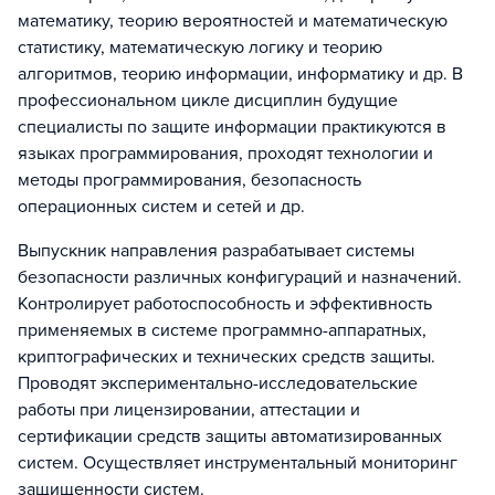
математику, теорию вероятностей и математическую
статистику, математическую логику и теорию
алгоритмов, теорию информации, информатику и др. В
профессиональном цикле дисциплин будущие
специалисты по защите информации практикуются в
языках программирования, проходят технологии и
методы программирования, безопасность
операционных систем и сетей и др.
Выпускник направления разрабатывает системы
безопасности различных конфигураций и назначений.
Контролирует работоспособность и эффективность
применяемых в системе программно-аппаратных,
криптографических и технических средств защиты.
Проводят экспериментально-исследовательские
работы при лицензировании, аттестации и
сертификации средств защиты автоматизированных
систем. Осуществляет инструментальный мониторинг
защищенности систем.