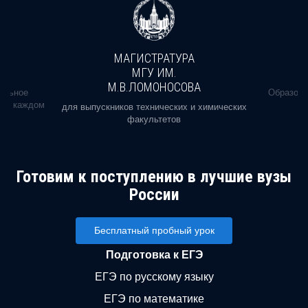
МАГИСТРАТУРА
МГУ ИМ.
М.В.ЛОМОНОСОВА
альное
Образова
ь в каждом
для выпускников технических и химических
факультетов
Готовим к поступлению в лучшие вузы
России
Бесплатный пробный урок
Подготовка к ЕГЭ
ЕГЭ по русскому языку
ЕГЭ по математике